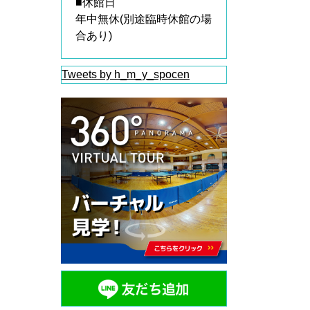
■休館日
年中無休(別途臨時休館の場
合あり)
Tweets by h_m_y_spocen