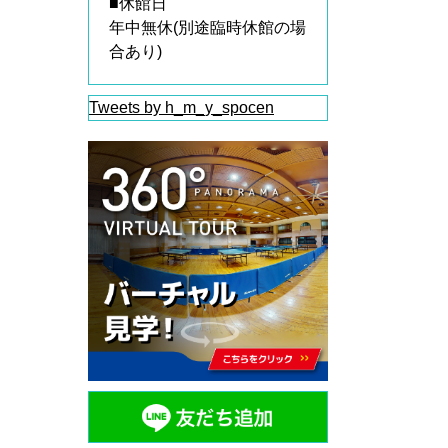
■休館日
年中無休(別途臨時休館の場
合あり)
Tweets by h_m_y_spocen