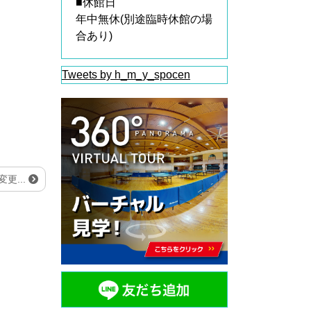
■休館日
年中無休(別途臨時休館の場
合あり)
Tweets by h_m_y_spocen
更...