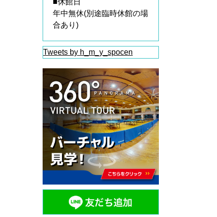
■休館日
年中無休(別途臨時休館の場
合あり)
Tweets by h_m_y_spocen