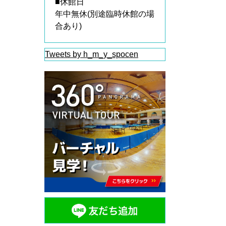
■休館日
年中無休(別途臨時休館の場
合あり)
Tweets by h_m_y_spocen